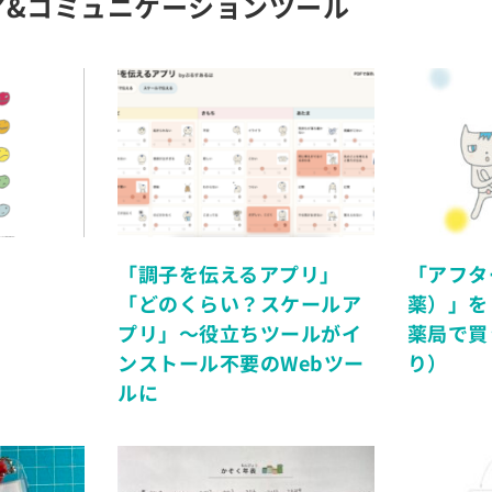
ア&コミュニケーションツール
」
「調子を伝えるアプリ」
「アフタ
「どのくらい？スケールア
薬）」を
プリ」〜役立ちツールがイ
薬局で買
ンストール不要のWebツー
り）
ルに