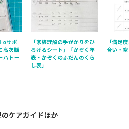
＋αサポ
「家族理解の手がかりをひ
「満足度
て高次脳
ろげるシート」「かぞく年
合い・空
ーハトー
表・かぞくのふだんのくら
し表」
親のケアガイドほか