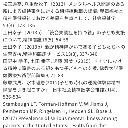
松宮透高, 八重樫牧子（2013）メンタルヘルス問題のある
親による虐待事例に対する相談援助職の認識: 児童福祉と
精神保健福祉における差異を焦点として．社会福祉学
53(4), 123-136
土田幸子（2013a）「統合失調症を持つ親」の子ども支援
について,精神看護16(5), 54-58
土田幸子（2013b）親が精神障がいである子どもたちへの
生育支援,精神科臨床サービス13(3), 337-340
田野中 恭子, 土田 幸子, 遠藤 淑美（2015）ドイツにおけ
る精神に障害のある親をもつ子どもへの支援. 佛教大学保
健医療技術学部論集9, 71-83
藤原武男、水木理恵(2012)子ども時代の逆境体験は精神
障害を引き起こすか? 日本社会精神医学会雑誌21(4),
526-534
Stambaugh LF, Forman-Hoffman V, Williams J,
Pemberton MR, Ringeisen H, Hedden SL, Bose J.
(2017) Prevalence of serious mental illness among
parents in the United States: results from the