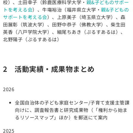
校）、土田幸子（鈴鹿医療科学大学・
親&子どものサポー
トを考える会
）、牛塲裕治（福井県立大学・
親&子どもの
サポートを考える会
）、上原美子（埼玉県立大学）、森
田展彰（筑波大学）、田野中恭子（佛教大学）、柴生田
英香（八戸学院大学）、細尾ちあき（ぷるすあるは）、
北野陽子（ぷるすあるは）
2 活動実績・成果物まとめ
2026
全国自治体の子ども家庭センター/子育て支援主管課
向けに、調査報告書と研究成果物（「権利から始ま
るリソースマップ」ほか）を郵送にて案内
2025