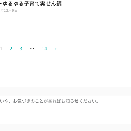
ーゆるゆる子育て実せん編
5年12月9日
1
2
3
…
14
»