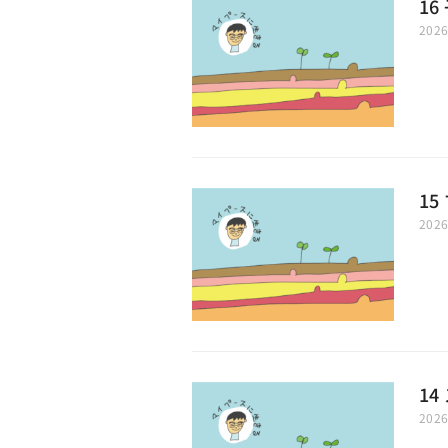
1
202
1
202
1
202