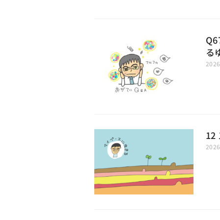
Q
る
202
1
202