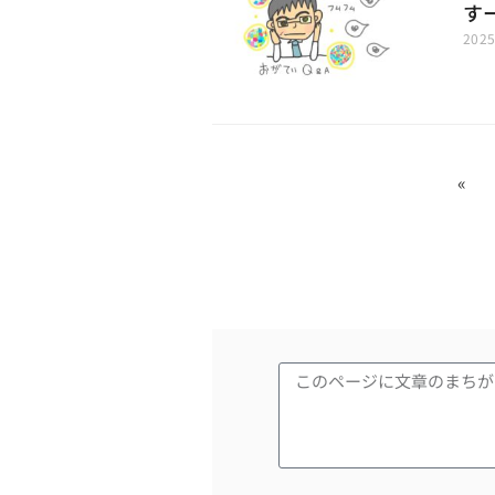
す
202
«