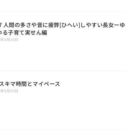
67 人間の多さや音に疲弊[ひへい]しやすい長女ーゆ
ゆる子育て実せん編
6年3月16日
2 スキマ時間とマイペース
6年3月10日