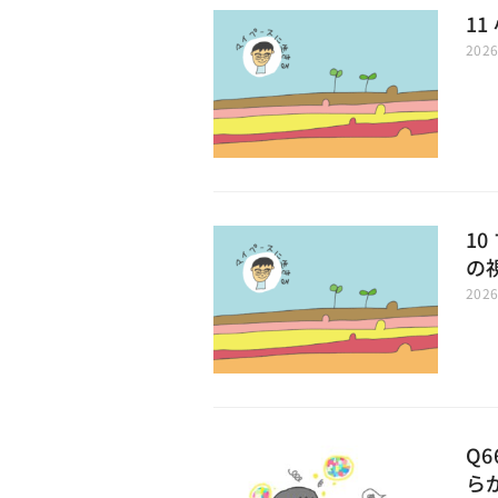
1
202
1
の
202
Q
ら