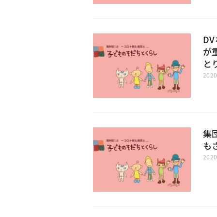
D
が
と
202
集
も
202