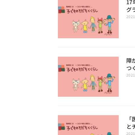
1
グ
202
障
つ
202
「
と
202