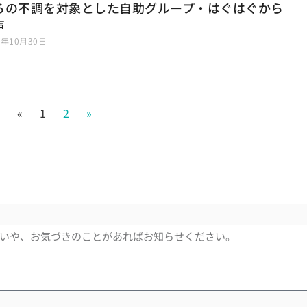
ろの不調を対象とした自助グループ・はぐはぐから
声
0年10月30日
«
1
2
»