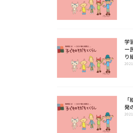
学
ー
り
202
「
発
202