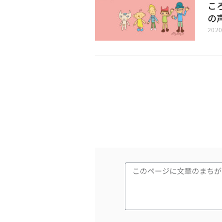
こ
の
202