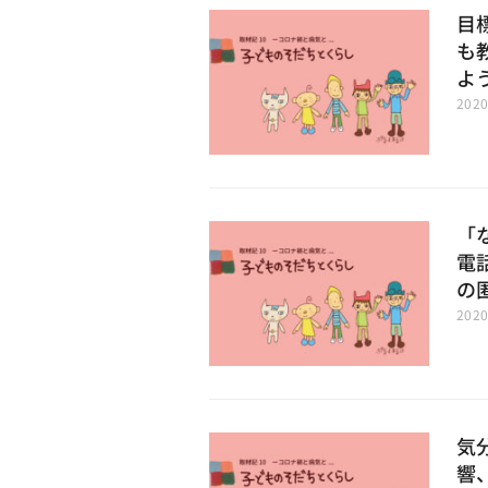
目
も
よ
202
「
電
の
202
気
響