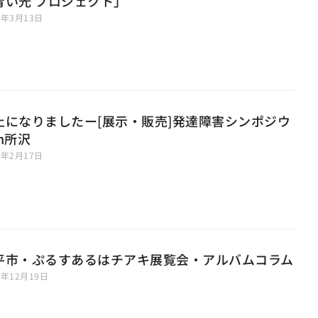
青い光 プロジェクト」
0年3月13日
止になりましたー[展示・販売]発達障害シンポジウ
n所沢
0年2月17日
平市・ぷるすあるはチアキ展覧会・アルバムコラム
9年12月19日