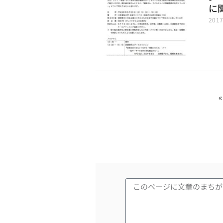
に
201
«