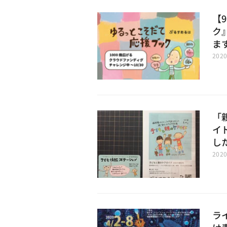
【
ク
ま
202
「
イ
し
202
ラ