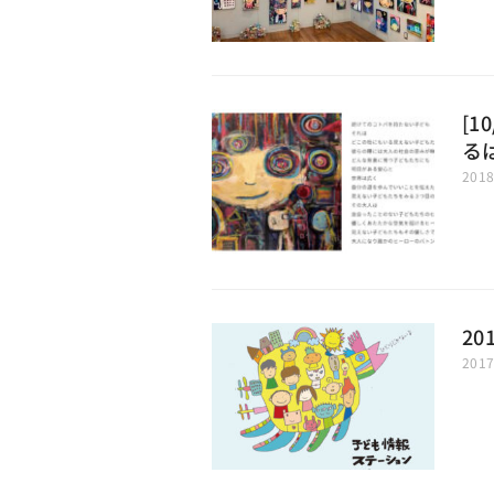
[1
る
201
2
201