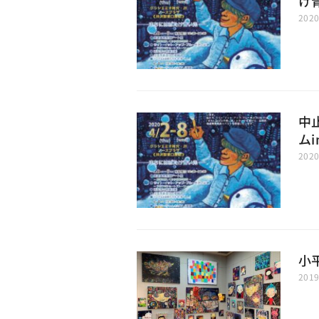
け
202
中
ムi
202
小
201