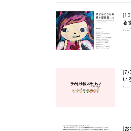
[1
る
201
[
い
201
[