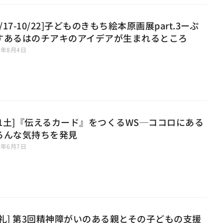
0/17-10/22]子どものきもち絵本原画展part.3ーぷ
すあるはのチアキのアイデアが生まれるところ
7年8月4日
7/1土]『伝えるカード』をつくるWS─ココロにある
ろんな気持ちを発見
7年6月7日
お礼] 第3回精神障がいのある親とその子どもの支援