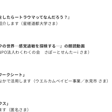
をしたらートラウマってなんだろう？』
紹介します（星槎道都大学さま）
クの世界─感覚過敏を探検する─』の朗読動画
PO法人わくわくの会 さぽーとせんたーi さま）
ワークシート」
なかで活用します（ウエルカムベイビー事業／氷見市 さま）
クス」
ます（匿名さま）