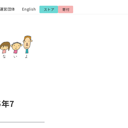
運営団体
English
ストア
寄付
年7