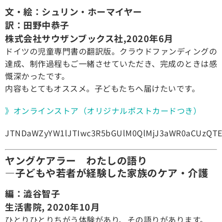
文・絵：シュリン・ホーマイヤー
訳：田野中恭子
株式会社サウザンブックス社,2020年6月
ドイツの児童専門書の翻訳版。クラウドファンディングの
達成、制作過程もご一緒させていただき、完成のときは感
慨深かったです。
内容もとてもオススメ。子どもたちへ届けたいです。
》オンラインストア（オリジナルポストカードつき）
JTNDaWZyYW1lJTIwc3R5bGUlM0QlMjJ3aWR0aCUzQTE
ヤングケアラー わたしの語り
―子どもや若者が経験した家族のケア・介護
編：澁谷智子
生活書院, 2020年10月
ひとりひとりちがう体験があり、その語りがあります。