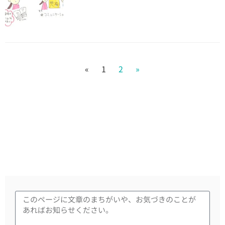
«
1
2
»