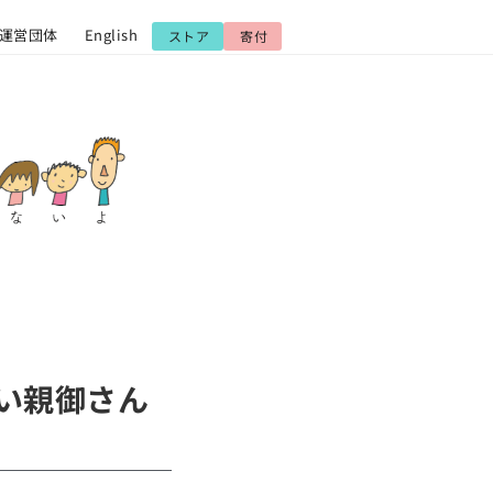
運営団体
English
ストア
寄付
い親御さん