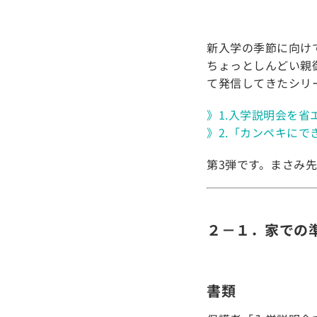
新入学の季節に向け
ちょっとしんどい親
て発信してきたシリ
》1.入学説明会を省
》2.「カンペキにで
第3弾です。まさみ
２－１．家での
書類