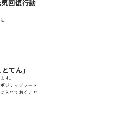
元気回復行動
めに
ことてん」
ます。
ポジティブワード
ホに入れておくこと