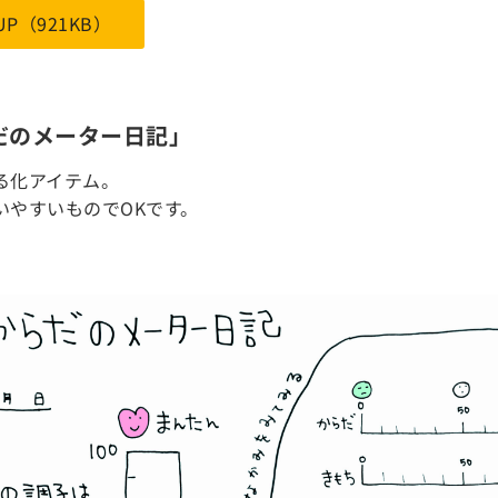
CUP（921KB）
だのメーター日記」
る化アイテム。
いやすいものでOKです。