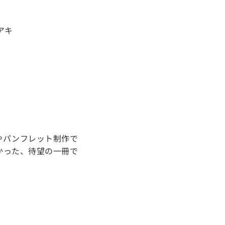
アキ
やパンフレット制作で
かった、待望の一冊で