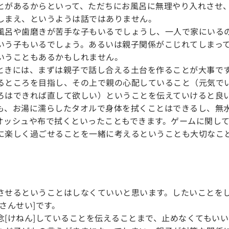
とがあるからといって、ただちにお風呂に無理やり入れさせ
しまえ、というようは話ではありません。
風呂や歯磨きが苦手な子もいるでしょうし、一人で家にいる
いう子もいるでしょう。あるいは親子関係がこじれてしまっ
いうこともあるかもしれません。
ときには、まずは親子で話し合える土台を作ることが大事で
るところを目指し、その上で親の心配していること（元気で
ろはできれば直して欲しい）ということを伝えていけると良
も、お湯に濡らしたタオルで身体を拭くことはできるし、無
オッシュや布で拭くといったこともできます。ゲームに関し
に楽しく過ごせることを一緒に考えるということも大切なこ
させるということはしなくていいと思います。したいことを
さんせい]です。
念[けねん]していることを伝えることまで、止めなくてもい