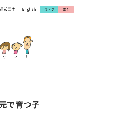
運営団体
English
ストア
寄付
の元で育つ子