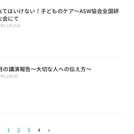
れてはいけない！子どものケア〜ASW協会全国研
大会にて
5年11月18日
0月の講演報告〜大切な人への伝え方〜
5年11月8日
1
2
3
4
»