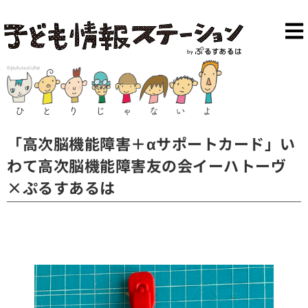
「高次脳機能障害＋αサポートカード」い
わて高次脳機能障害友の会イーハトーヴ
×ぷるすあるは