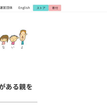
運営団体
English
ストア
寄付
がある親を