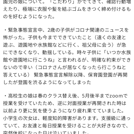
園児の娘について。「こだわり」がでてきて、確認行動増
えたり、極端に衣服や髪を結ぶゴムをきつく締め付けるも
のを好むようになった。
・緊急事態宣言中、2歳の子供がコロナ関連のニュースを
怖がった。子供も今までできていたこと（遠くの友達と
遊ぶ、遊園地や水族館などに行く、祖父母に会う）が急
にできなくなり、動揺している。時々子供に「いつか水族
館や遊園地に行こうね」と言われるが、明確な約束ができ
ないので辛い（コロナさんが居なくなったら行こうねと
答えている） 緊急事態宣言解除以降、保育園登園が再開
したが登園を渋るようになってしまった
・高校生の娘は春のクラス替え後、5月後半までzoomで
授業を受けていたため、逆に対面授業が再開された時は
以前より更に気を使うようになり疲れ果てていました。
小学生の次女は、軽度知的障害があります。支援級に通っ
ていて、お友達と毎日授業を受けることが大好きなので、
突然休校になった日は泣いていました。