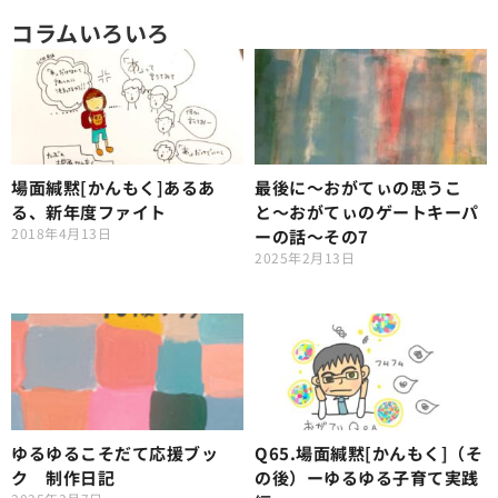
コラムいろいろ
場面緘黙[かんもく]あるあ
最後に～おがてぃの思うこ
る、新年度ファイト
と〜おがてぃのゲートキーパ
2018年4月13日
ーの話～その7
2025年2月13日
ゆるゆるこそだて応援ブッ
Q65.場面緘黙[かんもく]（そ
ク 制作日記
の後）ーゆるゆる子育て実践