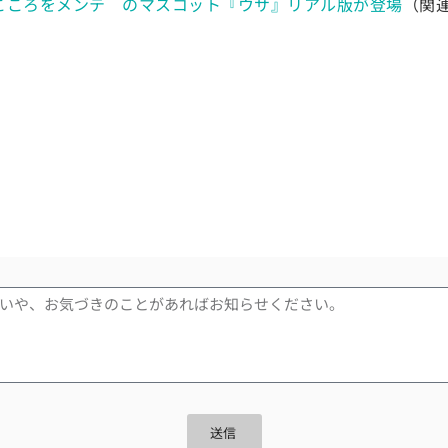
#こころをメンテ のマスコット『ウサ』リアル版が登場
（関
送信