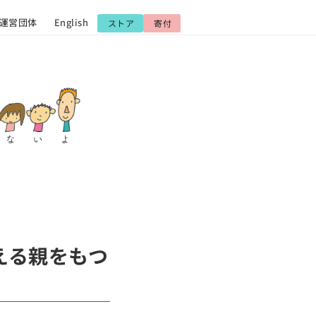
運営団体
English
ストア
寄付
抱える親をもつ