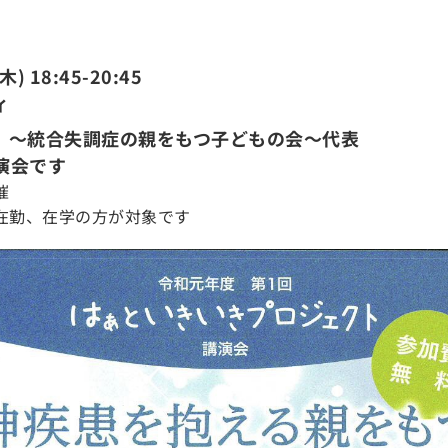
) 18:45-20:45
ィ
 〜統合失調症の親をもつ子どもの会〜代表
演会です
催
在勤、在学の方が対象です