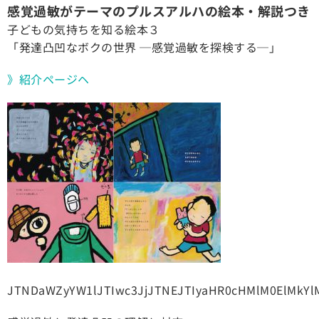
感覚過敏がテーマのプルスアルハの絵本・解説つき
子どもの気持ちを知る絵本３
「発達凸凹なボクの世界 ─感覚過敏を探検する─」
》紹介ページヘ
JTNDaWZyYW1lJTIwc3JjJTNEJTIyaHR0cHMlM0ElMkY