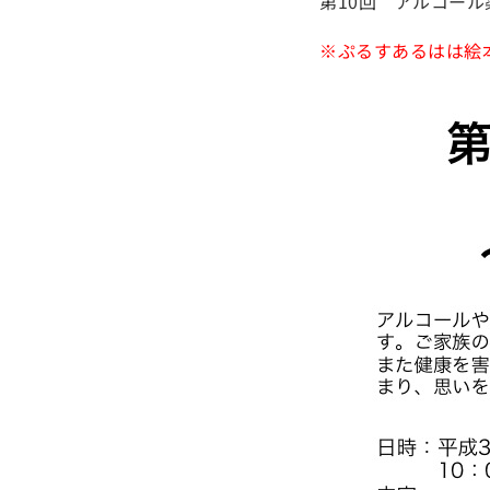
第10回 アルコー
※ぷるすあるはは絵