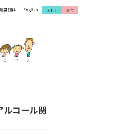
運営団体
English
ストア
寄付
越アルコール関