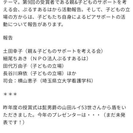
テーマ。第9回の受賞者である親&子どものサポートを考
える会、ぷるすあるはから活動報告。そして、子どもの立
場の方からは、子どもたち自身によるピアサポートの活
動について報告があります。
報告
土田幸子（親＆子どものサポートを考える会）
細尾ちあき（ＮＰＯ法人ぷるすあるは）
田代万由子（子どもの立場）
長谷川麻依（子どもの立場）ほか
司会：横山恵子（埼玉県立大学看護学科）
＊＊＊
昨年度の授賞式は髭男爵の山田ルイ53世さんから盾をい
ただきました。今年のプレゼンターは・・・（まだ未発
表です！）