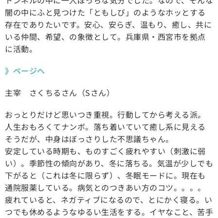
トンネルの中に一人ぽっちな気分でした。なので、そんな
闇の中にふと見つけた「ともしび」のようなホッとする
存在でありたいです。安心、安らぎ、温もり、癒し、共に
いる仲間、希望、の象徴として。兵庫県・西宮市を拠点
に活動。
》ページへ
主宰 さくちるさん（Sさん）
おっとりだけど思いつき重視。行動してから考える派。
人生おもろくてナンボ。落ち着いていて癒し系に見える
そうだが、中身はぼっさりした不思議ちゃん。
安定している時期も、ものすごく疲れやすい（刺激に弱
い）。季節性の傾向があり、冬に落ちる。気温が少しでも
下がると（これは冬に限らず）、冬眠モードに。現在も
通院服薬している。病気とのつきあい方のコツ。。。。
疲れていると、ネガティブになるので、とにかく寝る。い
つでも休めるようなゆるい生活をする。イヤなこと、苦手