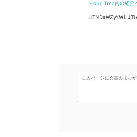
Hope Tree内の紹
JTNDaWZyYW1lJTI