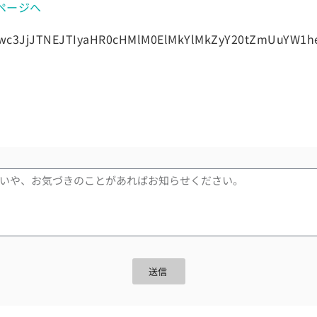
介ページへ
wc3JjJTNEJTIyaHR0cHMlM0ElMkYlMkZyY20tZmUuYW1h
送信