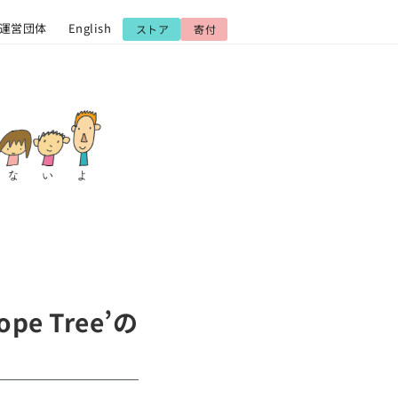
運営団体
English
ストア
寄付
 Tree’の