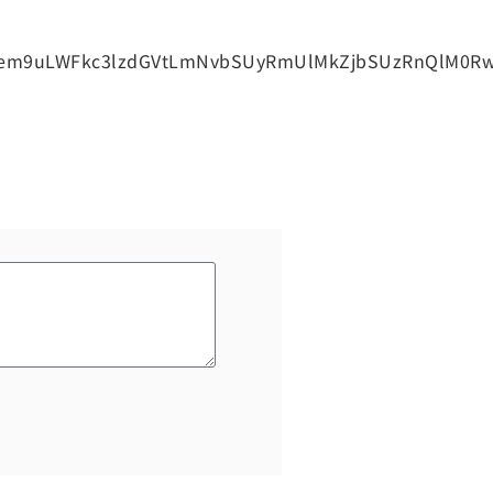
em9uLWFkc3lzdGVtLmNvbSUyRmUlMkZjbSUzRnQlM0Rwd