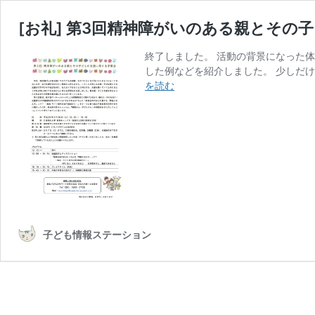
[お礼] 第3回精神障がいのある親とその
終了しました。 活動の背景になった
した例などを紹介しました。 少しだけ当
[お
を読む
礼]
第
3
回
精
神
障
が
い
の
子ども情報ステーション
あ
る
親
と
そ